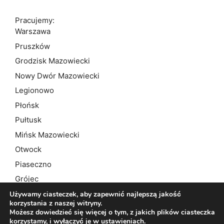
Pracujemy:
Warszawa
Pruszków
Grodzisk Mazowiecki
Nowy Dwór Mazowiecki
Legionowo
Płońsk
Pułtusk
Mińsk Mazowiecki
Otwock
Piaseczno
Grójec
Ożarów Mazowiecki
Używamy ciasteczek, aby zapewnić najlepszą jakość
korzystania z naszej witryny.
Możesz dowiedzieć się więcej o tym, z jakich plików ciasteczka
korzystamy, i wyłączyć je w
ustawieniach
.