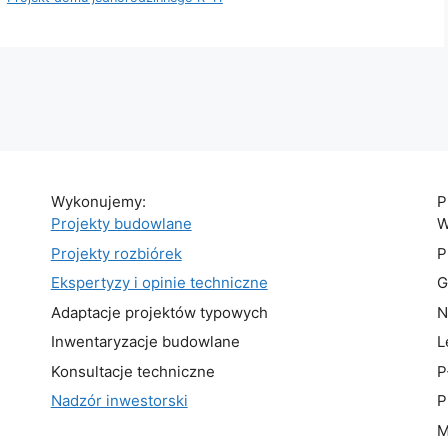
Wykonujemy:
P
Projekty budowlane
W
Projekty rozbiórek
P
Ekspertyzy i opinie techniczne
G
Adaptacje projektów typowych
N
Inwentaryzacje budowlane
L
Konsultacje techniczne
P
Nadzór inwestorski
P
M