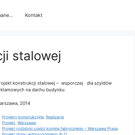
nane…
Kontakt
ji stalowej
rojekt konstrukcji stalowej – wsporczej dla szyldów
eklamowych na dachu budynku.
arszawa, 2014
Kategorie
Projekty konstrukcyjne
,
Realizacje
Tagi
Projekt
,
Warszawa
Projekt rozbiórki części komina fabrycznego – Warszawa Praga
Projekt domu jednorodzinnego R-11