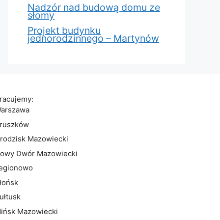
Nadzór nad budową domu ze
słomy
Projekt budynku
jednorodzinnego – Martynów
racujemy:
arszawa
ruszków
rodzisk Mazowiecki
owy Dwór Mazowiecki
egionowo
łońsk
ułtusk
ińsk Mazowiecki