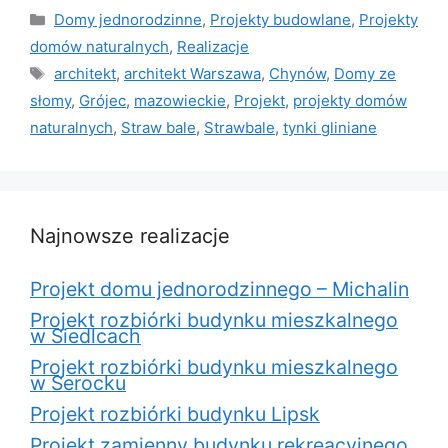
Kategorie
Domy jednorodzinne
,
Projekty budowlane
,
Projekty
domów naturalnych
,
Realizacje
Tagi
architekt
,
architekt Warszawa
,
Chynów
,
Domy ze
słomy
,
Grójec
,
mazowieckie
,
Projekt
,
projekty domów
naturalnych
,
Straw bale
,
Strawbale
,
tynki gliniane
Najnowsze realizacje
Projekt domu jednorodzinnego – Michalin
Projekt rozbiórki budynku mieszkalnego
w Siedlcach
Projekt rozbiórki budynku mieszkalnego
w Serocku
Projekt rozbiórki budynku Lipsk
Projekt zamienny budynku rekreacyjnego