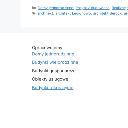
Kategorie
Domy jednorodzinne
,
Projekty budowlane
,
Realizacj
Tagi
architekt
,
architekt Legionowo
,
architekt Serock
,
ar
Opracowujemy:
Domy jednorodzinne
Budynki wielorodzinne
Budynki gospodarcze
Obiekty usługowe
Budynki rekreacyjne