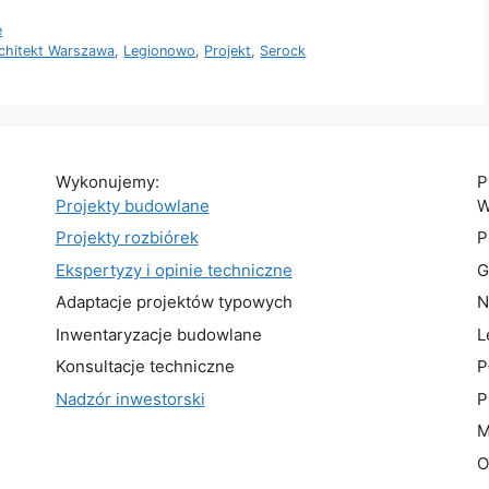
e
chitekt Warszawa
,
Legionowo
,
Projekt
,
Serock
Wykonujemy:
P
Projekty budowlane
W
Projekty rozbiórek
P
Ekspertyzy i opinie techniczne
G
Adaptacje projektów typowych
N
Inwentaryzacje budowlane
L
Konsultacje techniczne
P
Nadzór inwestorski
P
M
O