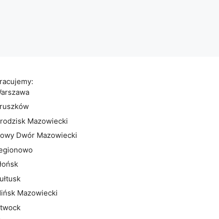
racujemy:
arszawa
ruszków
rodzisk Mazowiecki
owy Dwór Mazowiecki
egionowo
łońsk
ułtusk
ińsk Mazowiecki
twock