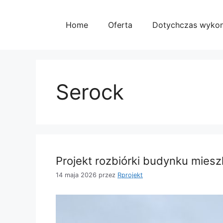
Przejdź
do
Home
Oferta
Dotychczas wyko
treści
Serock
Projekt rozbiórki budynku mies
14 maja 2026
przez
Rprojekt